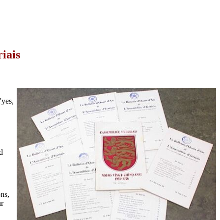
iais
'yes,
d
ons,
ur