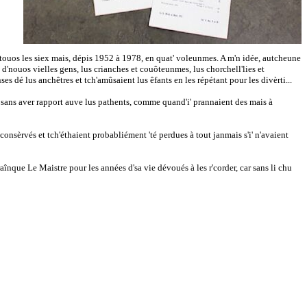
rd touos les siex mais, dépis 1952 à 1978, en quat' voleunmes. A m'n idée, autcheune
 d'nouos vielles gens, lus crianches et couôteunmes, lus chorchell'lies et
ses dé lus anchêtres et tch'amûsaient lus êfants en les répétant pour les divèrti...
angi sans aver rapport auve lus pathents, comme quand'i' prannaient des mais à
t consèrvés et tch'éthaient probabliément 'té perdues à tout janmais s'i' n'avaient
nque Le Maistre pour les années d'sa vie dévoués à les r'corder, car sans li chu