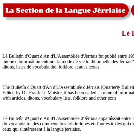
Lé 
Lé Bulletîn d'Quart d'An d'L'Assembliée d'Jèrriais fut publié entré 195
minne d'înformâtion entouor la mode dé vie traditionnelle des Jèrriais"
ditons, listes dé vocabulaithe, folklore et aut's textes.
The Bulletîn d'Quart d'An d'L'Assembliée d'Jèrriais (Quarterly Bulle
Edited by Dr. Frank Le Maistre, it has been called "a mine of informat
with articles, ditons, vocabulary lists, folklore and other texts.
Lé Bulletîn d'Quart d'An d'L'Assembliée d'Jèrriais apparaîssait entre 1
du vocabulaire, des commentaires folkloriques et d'autres textes qui e
ceux qui s'intéressent à la langue jersiaise.