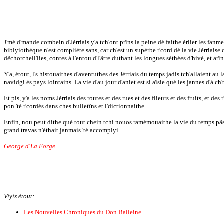
J'mé d'mande combein d'Jèrriais y'a tch'ont prîns la peine dé faithe èrlier les fan
biblyiothèque n'est compliète sans, car ch'est un supèrbe r'cord dé la vie Jèrriais
dêchorchell'lies, contes à l'entou d'l'âtre duthant les longues séthées d'hivé, et arî
Y'a, étout, l's histouaithes d'aventuthes des Jèrriais du temps jadis tch'allaient au
navidgi ès pays lointains. La vie d'au jour d'aniet est si aîsie qué les jannes d'à ch
Et pis, y'a les noms Jèrriais des routes et des rues et des flieurs et des fruits, et 
pon 'té r'cordés dans ches bulletîns et l'dictionnaithe.
Enfin, nou peut dithe qué tout chein tchi nouos ramémouaithe la vie du temps pâssé
grand travas n'éthait janmais 'té accomplyi.
George d'La Forge
Viyiz étout:
Les Nouvelles Chroniques du Don Balleine