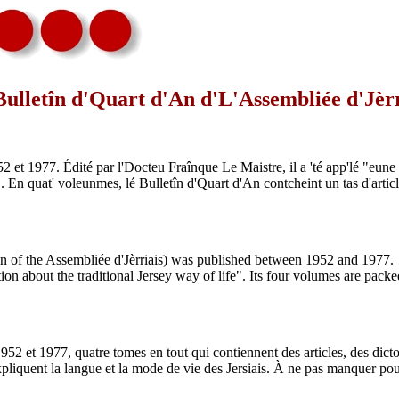
Bulletîn d'Quart d'An d'L'Assembliée d'Jèrr
2 et 1977. Édité par l'Docteu Fraînque Le Maistre, il a 'té app'lé "eune
. En quat' voleunmes, lé Bulletîn d'Quart d'An contcheint un tas d'articl
tin of the Assembliée d'Jèrriais) was published between 1952 and 1977.
ion about the traditional Jersey way of life". Its four volumes are packe
952 et 1977, quatre tomes en tout qui contiennent des articles, des dict
xpliquent la langue et la mode de vie des Jersiais. À ne pas manquer po