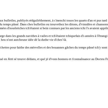
meux bulletîns, publiyés rédguliéthement, à c'menchi touos les quarts d'an et pus ta
e du temps pâssé. Dans ches bulletîns ou trouvethez les ditons, d'vinnâles et chansons
nmées d'nouôrriches tch'étaient si bein connues par les anciens tchi l's avaient apprîn
 large dans les grands navithes à vailes et tch'étaient tchiquefais d's années à l'êtr
't heu n'ont autcheune idée dé la duthe vie d'ches'-là.
des r'chettes pour faithe des mèrvelles et des bouannes gâches du temps pâssé tch'y son
 en Jèrri sé trouve dédans, et qué jé d'vons honneu et r'connaîssance au Docteu Fraî