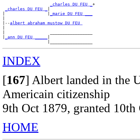
_charles DU FEU _
+

_charles DU FEU _
|

|                 |
_marie DU FEU ___
|

|--
albert abraham mustow DU FEU 
|

|                  _________________

|
_ann DU FEU _____
|

INDEX
[
167
]
Albert landed in the U
Americain citizenship
9th Oct 1879, granted 10th
HOME