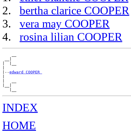
bertha clarice COOPER
vera may COOPER
rosina lilian COOPER
    __

 __|

|  |__

|

|--
edward COOPER 
|

|   __

|__|

INDEX
HOME