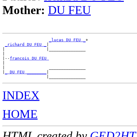
Mother:
DU FEU
_lucas DU FEU _
+

_richard DU FEU _
|

|                 |_______________

|

|--
francois DU FEU 
|

|                  _______________

|
_ DU FEU ________
|

INDEX
HOME
HTML created by
GED2HTML