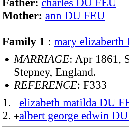
Father:
charles DU FEU
Mother:
ann DU FEU
Family 1
:
mary elizabert
MARRIAGE
: Apr 1861, S
Stepney, England.
REFERENCE
: F333
elizabeth matilda DU 
albert george edwin D
+