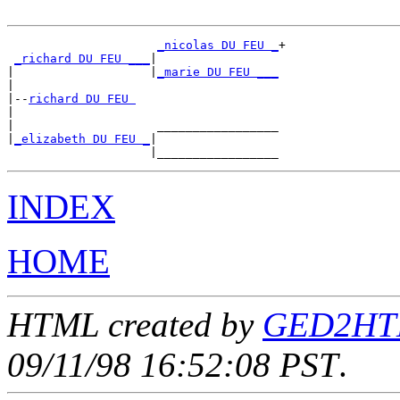
_nicolas DU FEU _
+

_richard DU FEU ___
|

|                   |
_marie DU FEU ___
|

|--
richard DU FEU 
|

|                    _________________

|
_elizabeth DU FEU _
|

INDEX
HOME
HTML created by
GED2HTML
09/11/98 16:52:08 PST
.