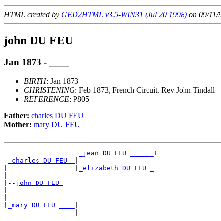
HTML created by
GED2HTML v3.5-WIN31 (Jul 20 1998)
on 09/11/
john DU FEU
Jan 1873 - ____
BIRTH
: Jan 1873
CHRISTENING
: Feb 1873, French Circuit. Rev John Tindall
REFERENCE
: P805
Father:
charles DU FEU
Mother:
mary DU FEU
_jean DU FEU ______
+

_charles DU FEU _
|

|                 |
_elizabeth DU FEU _
|

|--
john DU FEU 
|

|                  ___________________

|
_mary DU FEU ____
|
