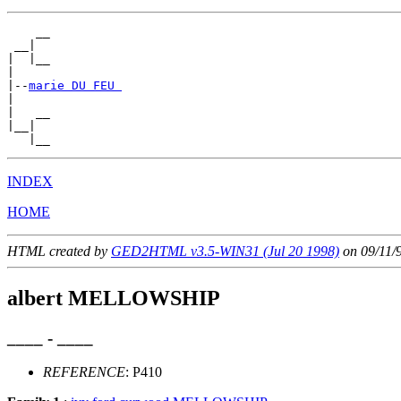
    __

 __|

|  |__

|

|--
marie DU FEU 
|

|   __

|__|

INDEX
HOME
HTML created by
GED2HTML v3.5-WIN31 (Jul 20 1998)
on 09/11/
albert MELLOWSHIP
____ - ____
REFERENCE
: P410