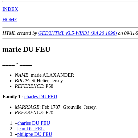
INDEX
HOME
HTML created by
GED2HTML v3.5-WIN31 (Jul 20 1998)
on 09/11/
marie DU FEU
____ - ____
NAME
: marie ALAXANDER
BIRTH
: St.Helier, Jersey
REFERENCE
: P58
Family 1
:
charles DU FEU
MARRIAGE
: Feb 1787, Grouville, Jersey.
REFERENCE
: F20
charles DU FEU
+
jean DU FEU
+
philippe DU FEU
+