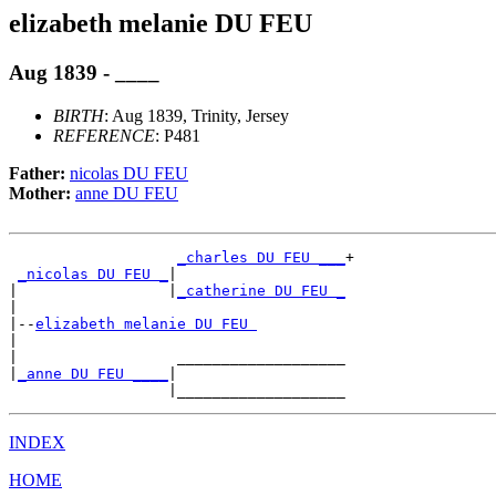
elizabeth melanie DU FEU
Aug 1839 - ____
BIRTH
: Aug 1839, Trinity, Jersey
REFERENCE
: P481
Father:
nicolas DU FEU
Mother:
anne DU FEU
_charles DU FEU ___
+

_nicolas DU FEU _
|

|                 |
_catherine DU FEU _
|

|--
elizabeth melanie DU FEU 
|

|                  ___________________

|
_anne DU FEU ____
|

INDEX
HOME