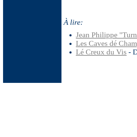
À lire:
Jean Philippe "Turn
Les Caves dé Cham
Lé Creux du Vis
- D