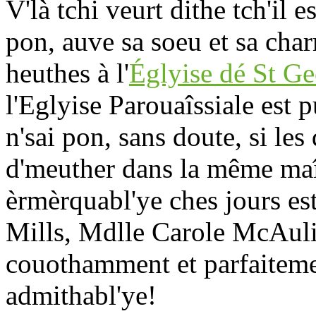
V'là tchi veurt dithe tch'il e
pon, auve sa soeu et sa char
heuthes à l'
Églyise dé St G
l'Eglyise Parouaîssiale est 
n'sai pon, sans doute, si le
d'meuther dans la même maî
èrmèrquabl'ye ches jours es
Mills, Mdlle Carole McAuliff
couothamment et parfaiteme
admithabl'ye!