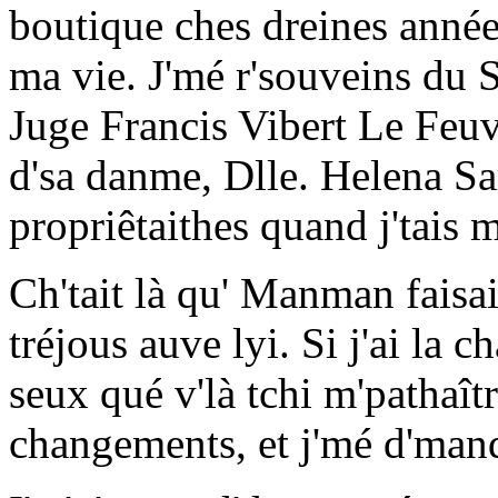
boutique ches dreines année
ma vie. J'mé r'souveins du 
Juge Francis Vibert Le Feuv
d'sa danme, Dlle. Helena Sar
propriêtaithes quand j'tais 
Ch'tait là qu' Manman faisait 
tréjous auve lyi. Si j'ai la ch
seux qué v'là tchi m'pathaît
changements, et j'mé d'mand