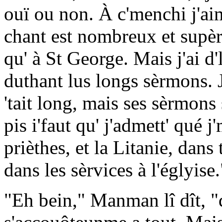
ouï ou non. À c'menchi j'aim
chant est nombreux et supèrb
qu' à St George. Mais j'ai d'
duthant lus longs sèrmons. 
'tait long, mais ses sèrmons
pis i'faut qu' j'admett' qué 
prièthes, et la Litanie, dans
dans les sèrvices à l'églyise.
"Eh bein," Manman lî dît, "q