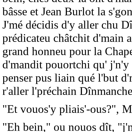
bâsse et Jean Burlot la s'gon
J'mé décidis d'y aller chu D
prédicateu châtchit d'main a
grand honneu pour la Chapell
d'mandit pouortchi qu' j'n'y
penser pus liain qué l'but d'
r'aller l'préchain Dînmanche
"Et vouos'y pliais'-ous?", M
"Eh bein," ou nouos dît, "j'