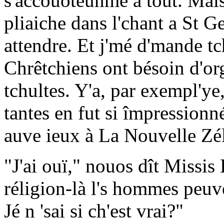
s'accouôteunme a tout. Mais
pliaiche dans l'chant a St G
attendre. Et j'mé d'mande tc
Chrêtchiens ont bésoin d'org
tchultes. Y'a, par exempl'y
tantes en fut si împressionné
auve ieux à La Nouvelle Zé
"J'ai ouï," nouos dît Missis
réligion-là l's hommes peu
Jé n 'sai si ch'est vrai?"