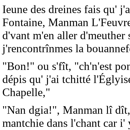
Ieune des dreines fais qu' j
Fontaine, Manman L'Feuvre 
d'vant m'en aller d'meuther 
j'rencontrînmes la bouanne
"Bon!" ou s'fît, "ch'n'est p
dépis qu' j'ai tchitté l'Églyi
Chapelle,"
"Nan dgia!", Manman lî dît, "
mantchie dans l'chant car i'