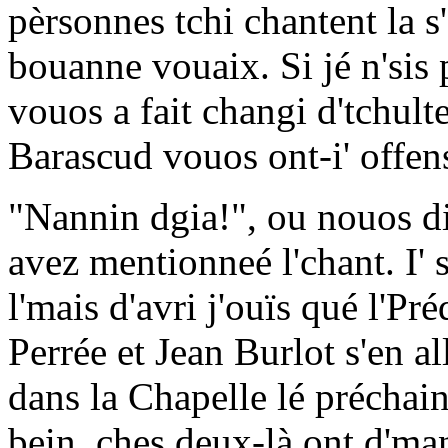
pèrsonnes tchi chantent la s
bouanne vouaix. Si jé n'sis p
vouos a fait changi d'tchu
Barascud vouos ont-i' offen
"Nannin dgia!", ou nouos dit
avez mentionneé l'chant. I'
l'mais d'avri j'ouïs qué l'P
Perrée et Jean Burlot s'en a
dans la Chapelle lé précha
bein, ches deux-là ont d'ma