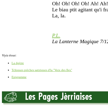
Oh! Oh! Oh! Oh! Ah! Ah!
Le biau ptit agitant qu'i fr
La, la.
P.L.
La Lanterne Magique 7/1
Viyiz étout:
La dgèrre
Tchiques pièches satiriques d'la "Voix des Iles"
Epigramme