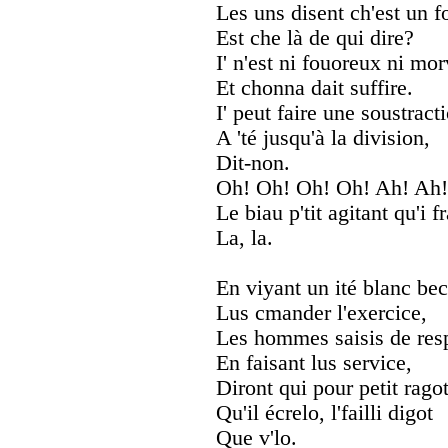
Les uns disent ch'est un f
Est che là de qui dire?
I' n'est ni fouoreux ni mo
Et chonna dait suffire.
I' peut faire une soustract
A 'té jusqu'à la division,
Dit-non.
Oh! Oh! Oh! Oh! Ah! Ah!
Le biau p'tit agitant qu'i fr
La, la.
En viyant un ité blanc bec
Lus cmander l'exercice,
Les hommes saisis de res
En faisant lus service,
Diront qui pour petit ragot
Qu'il écrelo, l'failli digot
Que v'lo.