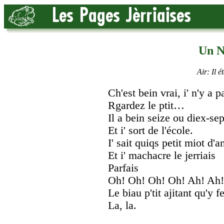
Un N
Air: Il é
Ch'est bein vrai, i' n'y a p
Rgardez le ptit…
Il a bein seize ou diex-sep
Et i' sort de l'école.
I' sait quiqs petit miot d'a
Et i' machacre le jerriais
Parfais
Oh! Oh! Oh! Oh! Ah! Ah!
Le biau p'tit ajitant qu'y fe
La, la.