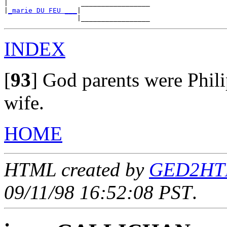
|                  _________________

|
_marie DU FEU ___
|

INDEX
[
93
]
God parents were Phili
wife.
HOME
HTML created by
GED2HTML
09/11/98 16:52:08 PST
.