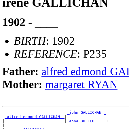
irene GALLICHAN
1902 - ____
BIRTH
: 1902
REFERENCE
: P235
Father:
alfred edmond G
Mother:
margaret RYAN
_john GALLICHAN _
_alfred edmond GALLICHAN _
|

|                          |
_anna DU FEU ____
+

|
