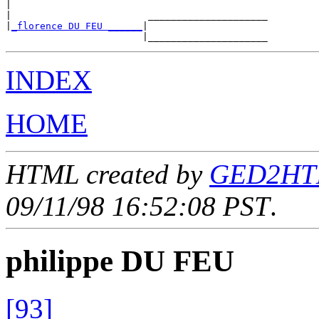
|

|                        _____________________

|
_florence DU FEU ______
|

INDEX
HOME
HTML created by
GED2HTML
09/11/98 16:52:08 PST
.
philippe DU FEU
[93]