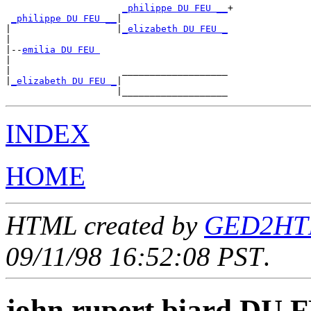
_philippe DU FEU __
+

_philippe DU FEU __
|

|                   |
_elizabeth DU FEU _
|

|--
emilia DU FEU 
|

|                    ___________________

|
_elizabeth DU FEU _
|

INDEX
HOME
HTML created by
GED2HTML
09/11/98 16:52:08 PST
.
john rupert biard DU 