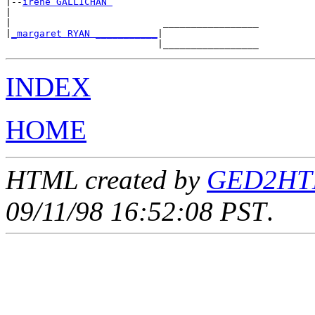
|--
irene GALLICHAN 
|

|                           _________________

|
_margaret RYAN ___________
|

INDEX
HOME
HTML created by
GED2HTML
09/11/98 16:52:08 PST
.