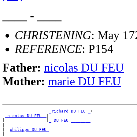
____ - ____
CHRISTENING
: May 172
REFERENCE
: P154
Father:
nicolas DU FEU
Mother:
marie DU FEU
_richard DU FEU _
+

_nicolas DU FEU _
|

|                 |
_ DU FEU ________
|

|--
philippe DU FEU 
|
