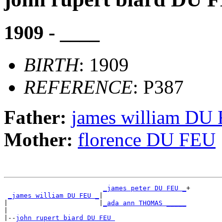
1909 - ____
BIRTH
: 1909
REFERENCE
: P387
Father:
james william DU
Mother:
florence DU FEU
_james peter DU FEU _
+

_james william DU FEU _
|

|                       |
_ada ann THOMAS _____
|

|--
john rupert biard DU FEU 