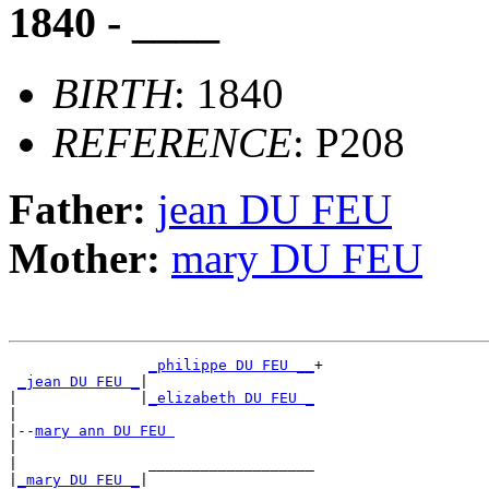
1840 - ____
BIRTH
: 1840
REFERENCE
: P208
Father:
jean DU FEU
Mother:
mary DU FEU
_philippe DU FEU __
+

_jean DU FEU _
|

|              |
_elizabeth DU FEU _
|

|--
mary ann DU FEU 
|

|               ___________________

|
_mary DU FEU _
|
