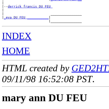
|

|--
derrick francis DU FEU 
|

|                        ________________

|
_eva DU FEU ___________
|

INDEX
HOME
HTML created by
GED2HTML
09/11/98 16:52:08 PST
.
mary ann DU FEU