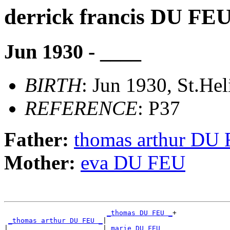
derrick francis DU FE
Jun 1930 - ____
BIRTH
: Jun 1930, St.Hel
REFERENCE
: P37
Father:
thomas arthur DU
Mother:
eva DU FEU
_thomas DU FEU _
+

_thomas arthur DU FEU _
|

|                       |
_marie DU FEU __