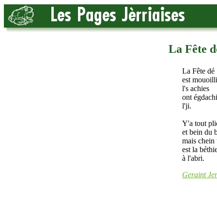
La Fête d
La Fête dé 
est mouoilli
l's achies
ont égdach
l'ji.
Y'a tout pl
et bein du b
mais chein t
est la béthi
à l'abri.
Geraint Je