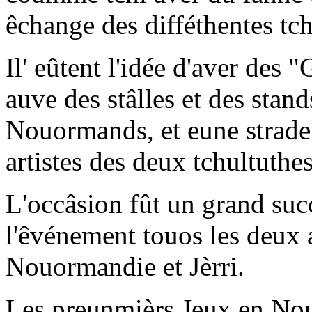
êchange des difféthentes tch
Il' eûtent l'idée d'aver de
auve des stâlles et des stan
Nouormands, et eune strade 
artistes des deux tchultuthes
L'occâsion fût un grand succ
l'êvénement touos les deux a
Nouormandie et Jèrri.
Les preunmièrs Jeux en Nou