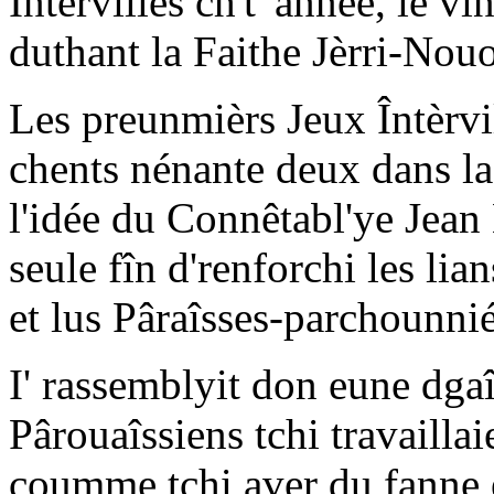
Întèrvilles ch't' année, lé vî
duthant la Faithe Jèrri-Nou
Les preunmièrs Jeux Întèrvil
chents nénante deux dans la 
l'idée du Connêtabl'ye Jea
seule fîn d'renforchi les li
et lus Pâraîsses-parchounnié
I' rassemblyit don eune dga
Pârouaîssiens tchi travailla
coumme tchi aver du fanne 