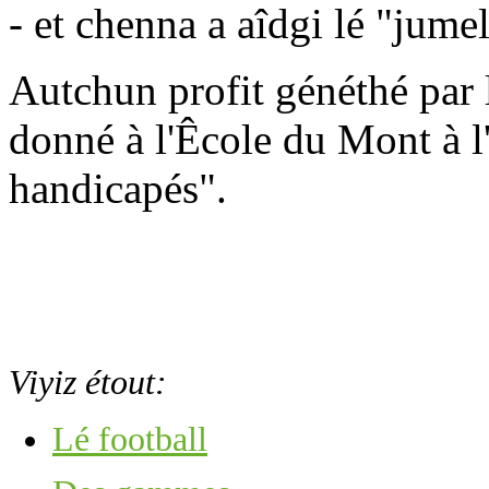
- et chenna a aîdgi lé "ju
Autchun profit généthé par l
donné à l'Êcole du Mont à l
handicapés".
Viyiz étout:
Lé football